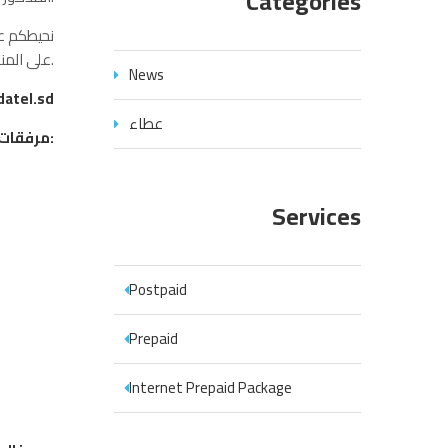
Categories
نحيطكم عل
على المناقصات أو العقود الجارية حالياً، إذ ستستكمل هذه الإجراءات وفق التسجيل السابق حتى اكتمالها.
News
atel.sd
عطاء
مرفقات:
Services
Postpaid
Prepaid
Internet Prepaid Package