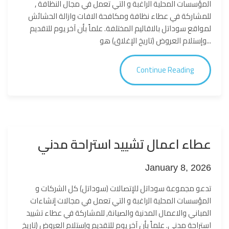
اﻟﻣؤﺳﺳﺎت اﻟﻣﺣﻠﯾﺔ اﻟراﻏﺑﺔ و اﻟﺗﻲ ﺗﻌﻣل ﻓﻲ مجال النظافة ,
للمشاركة في عطاء نظافة ومكافحة الافات وازالة الحشائش
لمواقع سوداتل بالاقاليم المختلفة. علماً بأن آخر يوم للتقديم
وإستلام العروض (تاريخ الإغلاق) هو...
Continue Reading
عطاء اعمال تشييد استراحة مدني
January 8, 2026
تدعو مجموعة سوداتل للإتصالات (سوداتل) كل اﻟﺷرﻛﺎت و
اﻟﻣؤﺳﺳﺎت اﻟﻣﺣﻠﯾﺔ اﻟراﻏﺑﺔ و اﻟﺗﻲ ﺗﻌﻣل ﻓﻲ مجالات إنشاءات
المباني والاعمال المدنية والصيانة, للمشاركة في عطاء تشييد
استراحة مدني. علماً بأن آخر يوم للتقديم وإستلام العروض (تاريخ