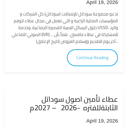
April 19, 2026
تدعو مجموعة سوداتل للإتصالات (سوداتل) كل اﻟﺷرﻛﺎت و
اﻟﻣؤﺳﺳﺎت اﻟﻣﺣﻠﯾﺔ اﻟراﻏﺑﺔ و اﻟﺗﻲ ﺗﻌﻣل ﻓﻲ مجال عطاء لتوفير
حلول الرسائل النصية القصيرة الجماعية، وخدمة USSD، والرد
الصوتي التفاعلي (IVR). , للمشاركة في عطاء تنافسي. علماً بأن
آخر يوم للتقديم وإستلام العروض (تاريخ الإغلاق)...
Continue Reading
عطاء تأمين اصول سوداتل
الثابتةللفتره -2026 – 2027م
April 19, 2026