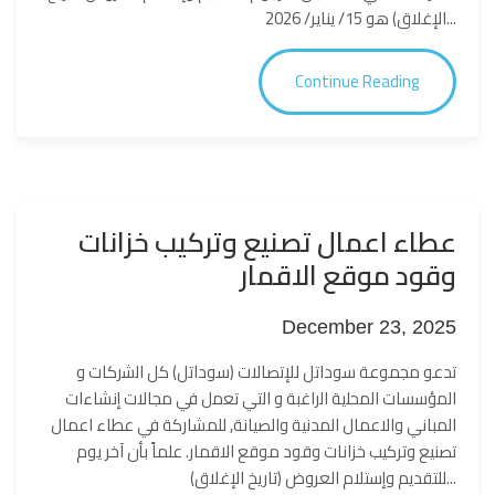
الإغلاق) هو 15/ يناير/ 2026...
Continue Reading
عطاء اعمال تصنيع وتركيب خزانات
وقود موقع الاقمار
December 23, 2025
تدعو مجموعة سوداتل للإتصالات (سوداتل) كل اﻟﺷرﻛﺎت و
اﻟﻣؤﺳﺳﺎت اﻟﻣﺣﻠﯾﺔ اﻟراﻏﺑﺔ و اﻟﺗﻲ ﺗﻌﻣل ﻓﻲ مجالات إنشاءات
المباني والاعمال المدنية والصيانة, للمشاركة في عطاء اعمال
تصنيع وتركيب خزانات وقود موقع الاقمار. علماً بأن آخر يوم
للتقديم وإستلام العروض (تاريخ الإغلاق)...