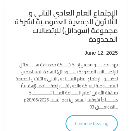
الإجتماع العام العادي الثاني و
الثلاثون للجمعية العمومـية لشركة
مجموعة (سوداتل) للإتصالات
المحدودة
June 12, 2025
بهذا يدعــــــو مجلس إدارة شـــركة مجموعة ســـــوداتل
للإتصــــالات المحدودة (ســــوداتل) السادة المساهمين
لحضــــور الإجتماع العام العــــادي الثاني و الثلاثين للجمعية
العمــــومية للشركة والذي تقـــرر إنعقــــادهـ (إسفيرياً)
بمشيئة الله في تمام الســـاعة العــــاشــــــــــــــرة
صبــــــاحاً (بتوقيت السودان) يوم السبت 28/06/2025م
الموافــــق 03...
Continue Reading