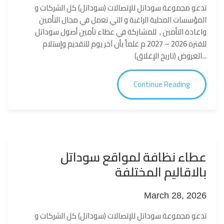
تدعو مجموعة سوداتل للإتصالات (سوداتل) كل اﻟﺷرﻛﺎت و
اﻟﻣؤﺳﺳﺎت اﻟﻣﺣﻠﯾﺔ اﻟراﻏﺑﺔ و اﻟﺗﻲ ﺗﻌﻣل ﻓﻲ مجال التأمين
واعادة التأمين , للمشاركة في عطاء تأمين أصول سوداتل
للفتره 2026 – 2027 م علماً بأن آخر يوم للتقديم وإستلام
العروض (تاريخ الإغلاق)...
Continue Reading
عطاء نظافة لمواقع سوداتل
بالاقاليم المختلفة
March 28, 2026
تدعو مجموعة سوداتل للإتصالات (سوداتل) كل اﻟﺷرﻛﺎت و