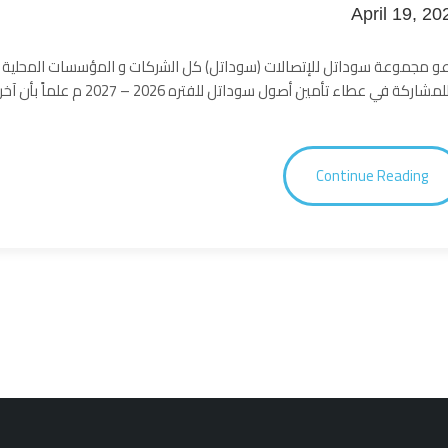
April 19, 20
و مجموعة سوداتل للإتصالات (سوداتل) كل اﻟﺷرﻛﺎت و اﻟﻣؤﺳﺳﺎت اﻟﻣﺣﻠﯾﺔ اﻟرا
Continue Reading