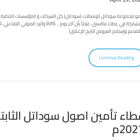
و مجموعة سوداتل للإتصالات (سوداتل) كل اﻟﺷرﻛﺎت و اﻟﻣؤﺳﺳﺎت اﻟﻣﺣﻠﯾﺔ اﻟ
Continue Reading
202م