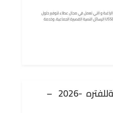
راﻏﺑﺔ و اﻟﺗﻲ ﺗﻌﻣل ﻓﻲ مجال عطاء لتوفير حلول
الرسائل النصية القصيرة الجماعية، وخدمة USSD، والرد الصوتي التفاعلي (IVR). , للمشاركة في عطاء تنافسي. علماً بأن آخر يوم
عطاء تأمين اصول سوداتل الثابتةللفتره -2026 –