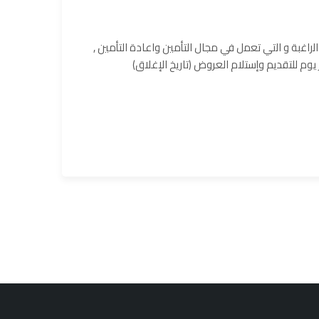
ﻏﺑﺔ و اﻟﺗﻲ ﺗﻌﻣل ﻓﻲ مجال التأمين واعادة التأمين ,