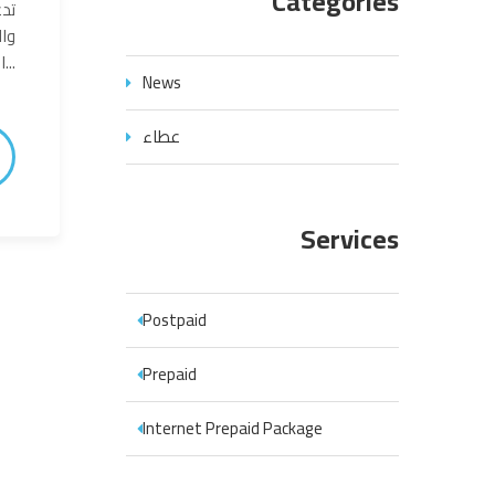
Categories
تدع
وال
العروض (تاريخ الإغلاق)...
News
عطاء
Services
Postpaid
Prepaid
Internet Prepaid Package