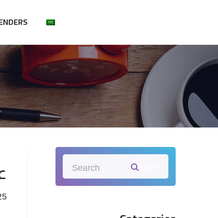
ENDERS
ع
Search
25