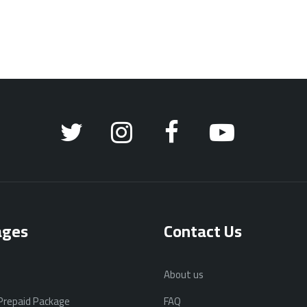
ages
Contact Us
About us
 Prepaid Package
FAQ