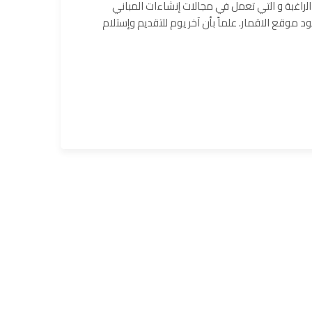
راﻏﺑﺔ و اﻟﺗﻲ ﺗﻌﻣل ﻓﻲ مجالات إنشاءات المباني
 موقع الاقمار. علماً بأن آخر يوم للتقديم وإستلام