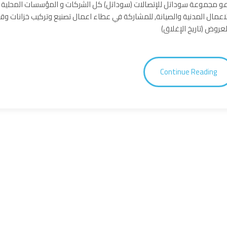
و مجموعة سوداتل للإتصالات (سوداتل) كل اﻟﺷرﻛﺎت و اﻟﻣؤﺳﺳﺎت اﻟﻣﺣﻠﯾﺔ اﻟ
اعمال المدنية والصيانة, للمشاركة في عطاء اعمال تصنيع وتركيب خزانات وقود
Continue Reading