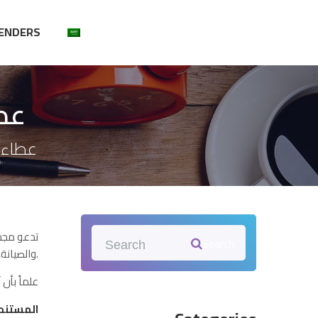
ENDERS
عطا
عطاء ا
تدعو مجمو
Search
والصيانة, للمشاركة في عطاء تشييد استراحة مدني.
علماً بأن آخر ي
المستند