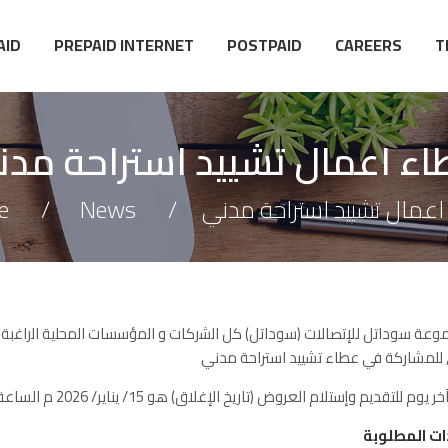
AID
PREPAID INTERNET
POSTPAID
CAREERS
T
ء اعمال تشييد استراحة مد
e
News
عمال تشييد استراحة مدني
عة سوداتل للإتصالات (سوداتل) كل اﻟﺷرﻛﺎت و اﻟﻣؤﺳﺳﺎت اﻟﻣﺣﻠﯾﺔ اﻟراﻏﺑﺔ و
وم للتقديم وإستلام العروض (تاريخ الإغلاق) هو 15/ يناير/ 2026 م الساعة 02:00ظهرا
ات المطلوبة