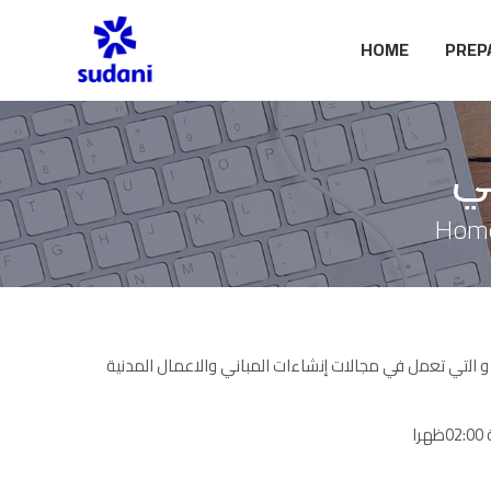
HOME
PREP
ني
Hom
 اﻟﺗﻲ ﺗﻌﻣل ﻓﻲ مجالات إنشاءات المباني والاعمال المدنية