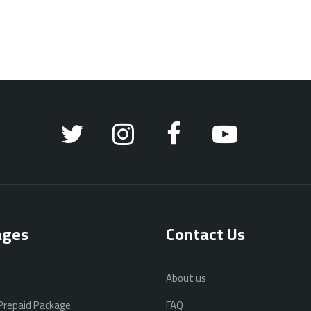
ages
Contact Us
About us
 Prepaid Package
FAQ