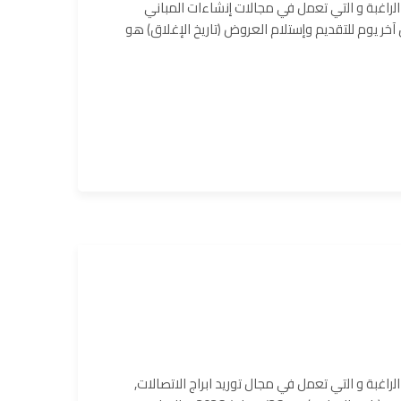
راﻏﺑﺔ و اﻟﺗﻲ ﺗﻌﻣل ﻓﻲ مجالات إنشاءات المباني
آخر يوم للتقديم وإستلام العروض (تاريخ الإغلاق) هو
ﻏﺑﺔ و اﻟﺗﻲ ﺗﻌﻣل ﻓﻲ مجال توريد ابراج الاتصالات,