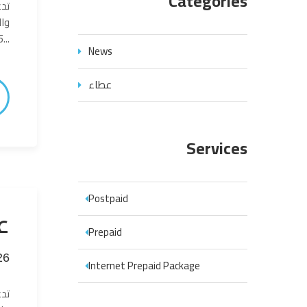
Categories
تدع
وال
25/ فبراير/ 2026...
News
عطاء
Services
Postpaid
ع
Prepaid
26
Internet Prepaid Package
تدع