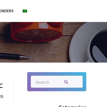
ENDERS
ع
Search
26