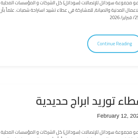
و مجموعة سوداتل للإتصالات (سوداتل) كل اﻟﺷرﻛﺎت و اﻟﻣؤﺳﺳﺎت اﻟﻣﺣﻠﯾﺔ اﻟ
اعمال المدنية والصيانة, للمشاركة في عطاء تشييد استراحة شمبات. علماً بأن 
Continue Reading
طاء توريد ابراج حديدية
February 12, 20
و مجموعة سوداتل للإتصالات (سوداتل) كل اﻟﺷرﻛﺎت و اﻟﻣؤﺳﺳﺎت اﻟﻣﺣﻠﯾﺔ اﻟرا