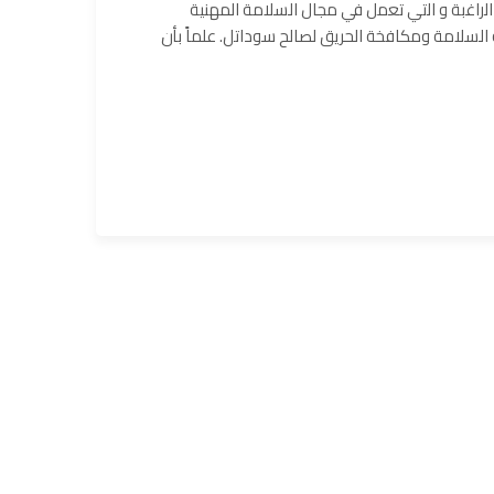
راﻏﺑﺔ و اﻟﺗﻲ ﺗﻌﻣل ﻓﻲ مجال السلامة المهنية
سلامة ومكافخة الحريق لصالح سوداتل. علماً بأن