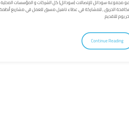
و مجموعة سوداتل للإتصالات (سوداتل) كل اﻟﺷرﻛﺎت و اﻟﻣؤﺳﺳﺎت اﻟﻣﺣﻠﯾﺔ اﻟ
كافحة الحريق , للمشاركة في عطاء تاهيل مسبق للعمل في مشاريع أنظمة ال
Continue Reading