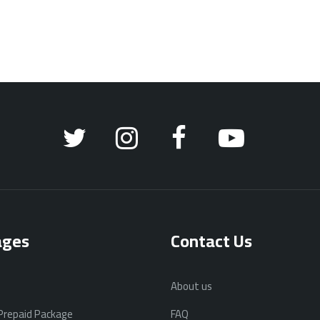
ages
Contact Us
About us
 Prepaid Package
FAQ