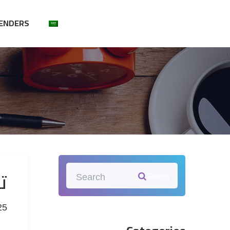
ENDERS
ت
Search
25