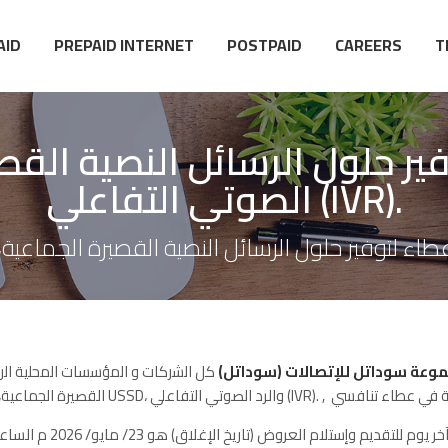
AID
PREPAID INTERNET
POSTPAID
CAREERS
T
عطاء لتوفير حلول الرسائل النصية 
الصوتي التفاعلي (IVR).
موعة سوداتل للإتصالات (سوداتل
كل اﻟﺷرﻛﺎت و اﻟﻣؤﺳﺳﺎت اﻟﻣﺣﻠﯾﺔ اﻟرا
القصيرة الجماعية، وخدمة USSD، والرد الصوتي التفاعلي (IVR). ,
يوم للتقديم وإستلام العروض (تاريخ الإغلاق) هو 23/ مايو/ 2026 م الساعة 02:00ظهرا