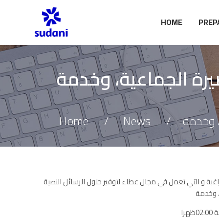
HOME
PREP
 القصيرة الجماعية، وخدمة
Home
News
ﻏﺑﺔ و اﻟﺗﻲ ﺗﻌﻣل ﻓﻲ مجال عطاء لتوفير حلول الرسائل النصية