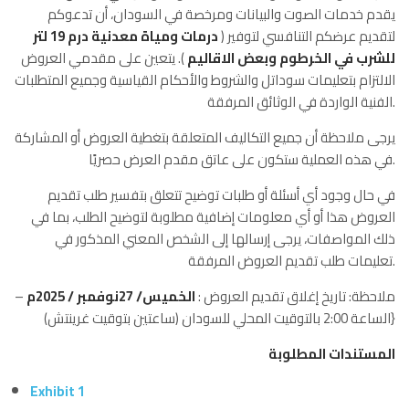
يقدم خدمات الصوت والبيانات ومرخصة في السودان، أن تدعوكم
لتقديم عرضكم التنافسي لتوفير (
درمات ومياة معدنية درم 19 لتر
للشرب في الخرطوم وبعض الاقاليم
). يتعين على مقدمي العروض
الالتزام بتعليمات سوداتل والشروط والأحكام القياسية وجميع المتطلبات
الفنية الواردة في الوثائق المرفقة.
يرجى ملاحظة أن جميع التكاليف المتعلقة بتغطية العروض أو المشاركة
في هذه العملية ستكون على عاتق مقدم العرض حصريًا.
في حال وجود أي أسئلة أو طلبات توضيح تتعلق بتفسير طلب تقديم
العروض هذا أو أي معلومات إضافية مطلوبة لتوضيح الطلب، بما في
ذلك المواصفات، يرجى إرسالها إلى الشخص المعني المذكور في
تعليمات طلب تقديم العروض المرفقة.
ملاحظة: تاريخ إغلاق تقديم العروض :
الخميس/ 27نوفمبر / 2025م
–
الساعة 2:00 بالتوقيت المحلي للسودان (ساعتين بتوقيت غرينتش)}
المستندات المطلوبة
Exhibit 1