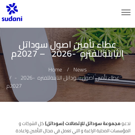
عطاء تأمين اصول سوداتل
الثابتةللفتره -2026 – 2027م
Home
News
عطاء تأمين اصول سوداتل الثابتةللفتره -2026 -
2027م
تدعو
مجموعة سوداتل للإتصالات (سوداتل)
كل اﻟﺷرﻛﺎت و
اﻟﻣؤﺳﺳﺎت اﻟﻣﺣﻠﯾﺔ اﻟراﻏﺑﺔ و اﻟﺗﻲ ﺗﻌﻣل ﻓﻲ مجال التأمين واعادة