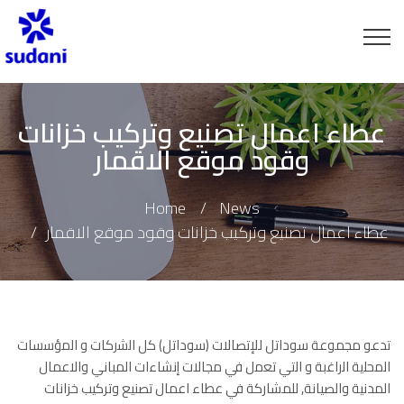
عطاء اعمال تصنيع وتركيب خزانات
وقود موقع الاقمار
Home
News
عطاء اعمال تصنيع وتركيب خزانات وقود موقع الاقمار
تدعو مجموعة سوداتل للإتصالات (سوداتل) كل اﻟﺷرﻛﺎت و اﻟﻣؤﺳﺳﺎت
اﻟﻣﺣﻠﯾﺔ اﻟراﻏﺑﺔ و اﻟﺗﻲ ﺗﻌﻣل ﻓﻲ مجالات إنشاءات المباني والاعمال
المدنية والصيانة, للمشاركة في عطاء اعمال تصنيع وتركيب خزانات