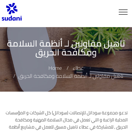
تاهيل مقاولين لـ أنظمة السلامة
ومكافحة الحريق
عطاء
Home
تاهيل مقاولين لـ أنظمة السلامة ومكافحة الحريق
تدعو مجموعة سوداتل للإتصالات (سوداتل) كل اﻟﺷرﻛﺎت و اﻟﻣؤﺳﺳﺎت
اﻟﻣﺣﻠﯾﺔ اﻟراﻏﺑﺔ و اﻟﺗﻲ ﺗﻌﻣل ﻓﻲ مجال السلامة المهنية ومكافحة
الحريق , للمشاركة في عطاء تاهيل مسبق للعمل في مشاريع أنظمة