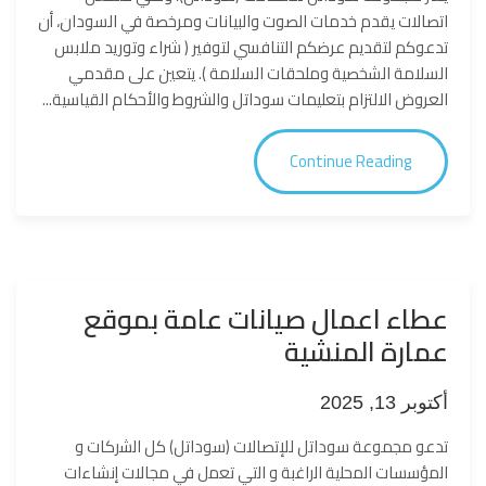
اتصالات يقدم خدمات الصوت والبيانات ومرخصة في السودان، أن
تدعوكم لتقديم عرضكم التنافسي لتوفير ( شراء وتوريد ملابس
السلامة الشخصية وملحقات السلامة ). يتعين على مقدمي
العروض الالتزام بتعليمات سوداتل والشروط والأحكام القياسية...
Continue Reading
عطاء اعمال صيانات عامة بموقع
عمارة المنشية
أكتوبر 13, 2025
تدعو مجموعة سوداتل للإتصالات (سوداتل) كل اﻟﺷرﻛﺎت و
اﻟﻣؤﺳﺳﺎت اﻟﻣﺣﻠﯾﺔ اﻟراﻏﺑﺔ و اﻟﺗﻲ ﺗﻌﻣل ﻓﻲ مجالات إنشاءات