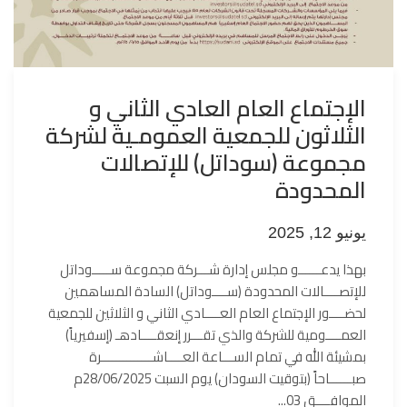
الإجتماع العام العادي الثاني و
الثلاثون للجمعية العمومـية لشركة
مجموعة (سوداتل) للإتصالات
المحدودة
يونيو 12, 2025
بهذا يدعــــــو مجلس إدارة شـــركة مجموعة ســـــوداتل
للإتصــــالات المحدودة (ســــوداتل) السادة المساهمين
لحضــــور الإجتماع العام العــــادي الثاني و الثلاثين للجمعية
العمــــومية للشركة والذي تقـــرر إنعقــــادهـ (إسفيرياً)
بمشيئة الله في تمام الســـاعة العــــاشــــــــــــــرة
صبــــــاحاً (بتوقيت السودان) يوم السبت 28/06/2025م
الموافــــق 03...