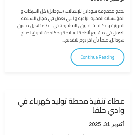
تدعو مجموعة سوداتل للإتصالات (سوداتل) كل اﻟﺷرﻛﺎت و
اﻟﻣؤﺳﺳﺎت اﻟﻣﺣﻠﯾﺔ اﻟراﻏﺑﺔ و اﻟﺗﻲ ﺗﻌﻣل ﻓﻲ مجال السلامة
المهنية ومكافحة الحريق , للمشاركة في عطاء تاهيل مسبق
للعمل في مشاريع أنظمة السلامة ومكافخة الحريق لصالح
سوداتل. علماً بأن آخر يوم للتقديم...
Continue Reading
عطاء تنفيذ محطة توليد كهرباء في
وادي حلفا
أكتوبر 31, 2025