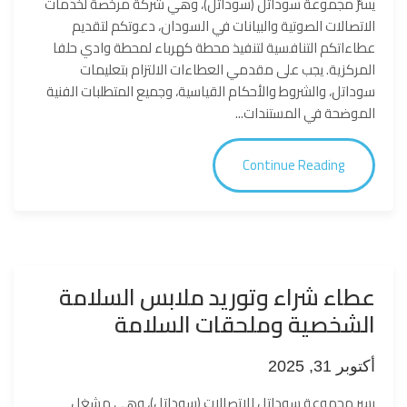
يسرّ مجموعة سوداتل (سوداتل)، وهي شركة مرخصة لخدمات
الاتصالات الصوتية والبيانات في السودان، دعوتكم لتقديم
عطاءاتكم التنافسية لتنفيذ محطة كهرباء لمحطة وادي حلفا
المركزية. يجب على مقدمي العطاءات الالتزام بتعليمات
سوداتل، والشروط والأحكام القياسية، وجميع المتطلبات الفنية
الموضحة في المستندات...
Continue Reading
عطاء شراء وتوريد ملابس السلامة
الشخصية وملحقات السلامة
أكتوبر 31, 2025
يسر مجموعة سوداتل للاتصالات (سوداتل)، وهي مشغل