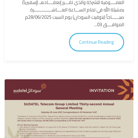
العمــــومية للشركة والذي تقـــرر إنعقــــادهـ (إسفيرياً)
بمشيئة الله في تمام الســـاعة العــــاشــــــــــــــرة
صبــــــاحاً (بتوقيت السودان) يوم السبت 28/06/2025م
الموافــــق 03...
Continue Reading