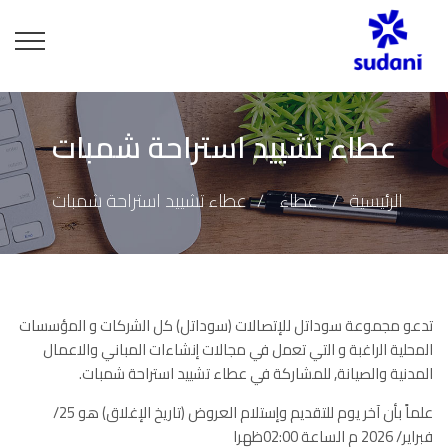
عطاء تشييد استراحة شمبات
الرئيسية
عطاء
عطاء تشييد استراحة شمبات
تدعو مجموعة سوداتل للإتصالات (سوداتل) كل اﻟﺷرﻛﺎت و اﻟﻣؤﺳﺳﺎت
اﻟﻣﺣﻠﯾﺔ اﻟراﻏﺑﺔ و اﻟﺗﻲ ﺗﻌﻣل ﻓﻲ مجالات إنشاءات المباني والاعمال
المدنية والصيانة, للمشاركة في عطاء تشييد استراحة شمبات.
علماً بأن آخر يوم للتقديم وإستلام العروض (تاريخ الإغلاق) هو 25/
فبراير/ 2026 م الساعة 02:00ظهرا