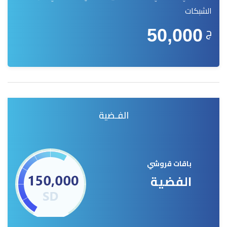
الشبكات
ج
50,000
الفـضية
باقات قروشي
الفضية