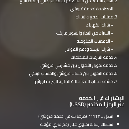
سحب النقود من حسابك عبر نوافذ سوداني ونقاط البيع
المعتمدة لخدمة قروشي
عمليات الدفع والشراء:
• شراء الكهرباء
• الشراء من التجار والسوبر ماركت
• الدفعيات الحكومية
• شراء الرصيد ودفع الفواتير
خدمة التبرعات للمنظمات
خدمة تحويل الأموال بين مشتركي قروشي
خدمة التحويل بين حساب قروشي والحساب البنكي
كشف حساب للمعاملات المالية التي تم اجرائها
الإشتراك فى الخدمة
عبر الرمز المختصر (USSD):
اتصل بـ #111* (مرحبا بك في خدمة قروشي)
ستصلك رسالة تحتوي على رقم سري مؤقت