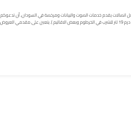
 اتصالات يقدم خدمات الصوت والبيانات ومرخصة في السودان، أن تدعوكم
لتقديم عرضكم التنافسي لتوفير ( درمات ومياة معدنية درم 19 لتر للشرب في الخرطوم وبعض الاقاليم ). يتعين على مقدمي العروض