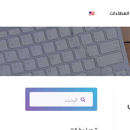
العطاءات
في
البحث