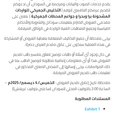
يقدم خدمات الصوت والبيانات ومرخصة في السودان، أن تدعوكم
لتقديم عرضكم التنافسي لتوفير (
التخليص الجمركي للواردات
المشحونة برا وبحرا و جواعبر المحطات الجمركية
). يتعين على
مقدمي العروض الالتزام بتعليمات سوداتل والشروط والأحكام
القياسية وجميع المتطلبات الفنية الواردة في الوثائق المرفقة.
يرجى ملاحظة أن جميع التكاليف المتعلقة بتغطية العروض أو المشاركة
في هذه العملية ستكون على عاتق مقدم العرض حصريًا.
في حال وجود أي أسئلة أو طلبات توضيح تتعلق بتفسير طلب تقديم
العروض هذا أو أي معلومات إضافية مطلوبة لتوضيح الطلب، بما في
ذلك المواصفات، يرجى إرسالها إلى الشخص المعني المذكور في
تعليمات طلب تقديم العروض المرفقة.
ملاحظة: تاريخ إغلاق تقديم العروض :
الخميس/ 4 ديسمبر/ 2025م
–
الساعة 2:00 بالتوقيت المحلي للسودان (ساعتين بتوقيت غرينتش)}
المستندات المطلوبة
Exhibit 1